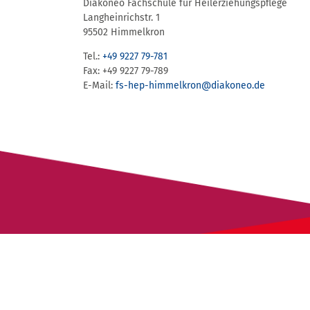
Diakoneo Fachschule für Heilerziehungspflege
Langheinrichstr. 1
95502 Himmelkron
Tel.:
+49 9227 79-781
Fax: +49 9227 79-789
E-Mail:
fs-hep-himmelkron​@diakoneo.de